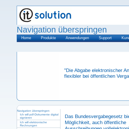
Navigation überspringen
Home
Produkte
Anwendungen
Support
Kun
"Die Abgabe elektronischer A
flexibler bei öffentlichen Verg
Navigation überspringen
Ich will pdf-Dokumente digital
Das Bundesvergabegesetz bie
signieren
Möglichkeit, auch öffentliche
Ich will elektronische
Rechnungen
Ausschreibungen vollelektron