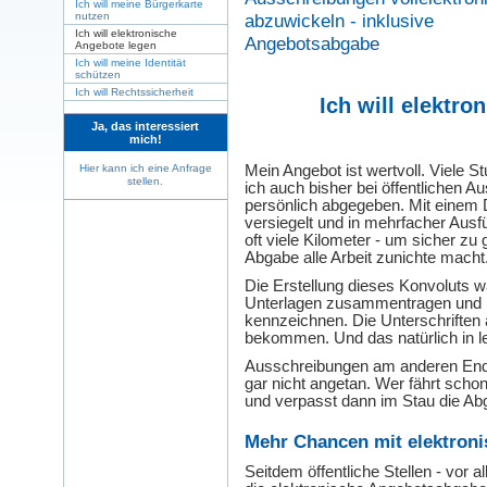
Ich will meine Bürgerkarte
nutzen
abzuwickeln - inklusive
Ich will elektronische
Angebotsabgabe
Angebote legen
Ich will meine Identität
schützen
Ich will Rechtssicherheit
Ich will elektr
Ja, das interessiert
mich!
Hier kann ich eine Anfrage
Mein Angebot ist wertvoll. Viele 
stellen.
ich auch bisher bei öffentlichen 
persönlich abgegeben. Mit einem
versiegelt und in mehrfacher Ausfü
oft viele Kilometer - um sicher zu
Abgabe alle Arbeit zunichte macht
Die Erstellung dieses Konvoluts wa
Unterlagen zusammentragen und m
kennzeichnen. Die Unterschriften
bekommen. Und das natürlich in le
Ausschreibungen am anderen Ende
gar nicht angetan. Wer fährt scho
und verpasst dann im Stau die Abg
Mehr Chancen mit elektron
Seitdem öffentliche Stellen - vor 